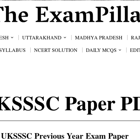
ESH
UTTARAKHAND
MADHYA PRADESH
RA
SYLLABUS
NCERT SOLUTION
DAILY MCQS
EDI
KSSSC Paper P
UKSSSC Previous Year Exam Paper