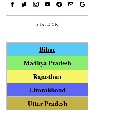
STATE GK
Bihar
Madhya Pradesh
Rajasthan
Uttarakhand
Uttar Pradesh