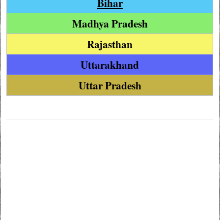
Bihar
Madhya Pradesh
Rajasthan
Uttarakhand
Uttar Pradesh