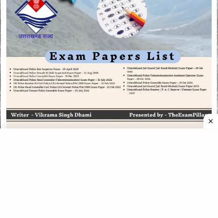
CATEGORIES
CATEGORIES
©
2026
All rights reserved. Powered by
The ExamPillar
.