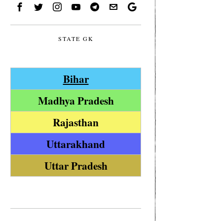
STATE GK
Bihar
Madhya Pradesh
Rajasthan
Uttarakhand
Uttar Pradesh