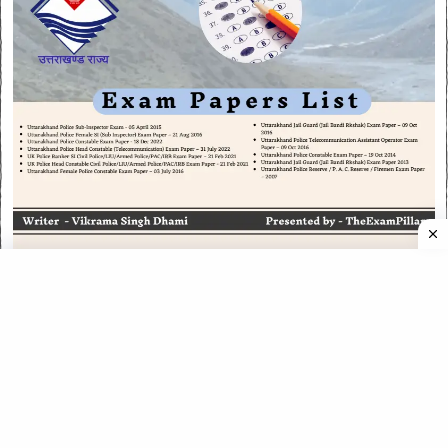
CATEGORIES
CATEGORIES
©
2026
All rights reserved. Powered by
The ExamPillar
.