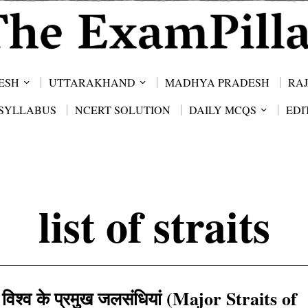
ESH
UTTARAKHAND
MADHYA PRADESH
RA
SYLLABUS
NCERT SOLUTION
DAILY MCQS
EDI
list of straits
विश्व के प्रमुख जलसंधियां (Major Straits of