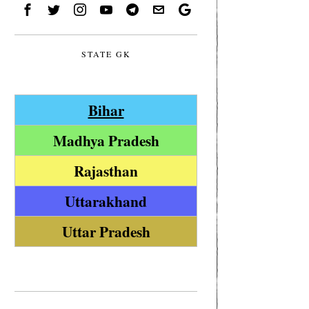
STATE GK
Bihar
Madhya Pradesh
Rajasthan
Uttarakhand
Uttar Pradesh