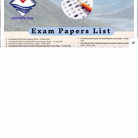
CATEGORIES
CATEGORIES
©
2026
All rights reserved. Powered by
The ExamPillar
.