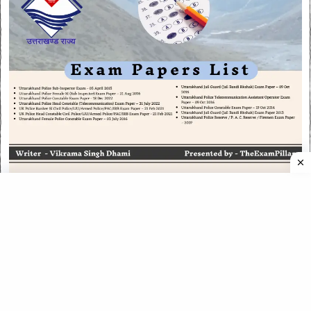
CATEGORIES
CATEGORIES
©
2026
All rights reserved. Powered by
The ExamPillar
.