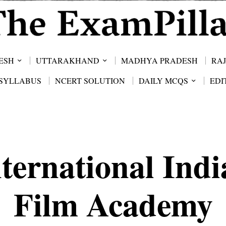
ESH
UTTARAKHAND
MADHYA PRADESH
RA
SYLLABUS
NCERT SOLUTION
DAILY MCQS
EDI
ternational Ind
Film Academy