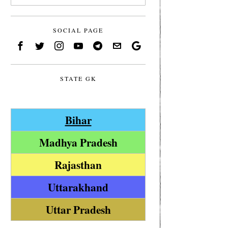
SOCIAL PAGE
STATE GK
Bihar
Madhya Pradesh
Rajasthan
Uttarakhand
Uttar Pradesh