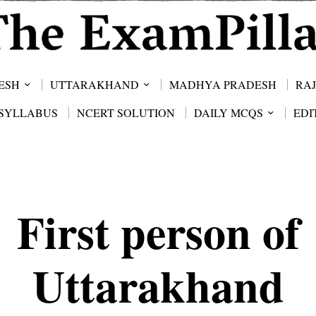
ESH
UTTARAKHAND
MADHYA PRADESH
RA
SYLLABUS
NCERT SOLUTION
DAILY MCQS
EDI
First person of
Uttarakhand