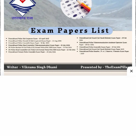
CATEGORIES
CATEGORIES
©
2026
All rights reserved. Powered by
The ExamPillar
.