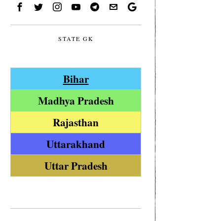
STATE GK
Bihar
Madhya Pradesh
Rajasthan
Uttarakhand
Uttar Pradesh