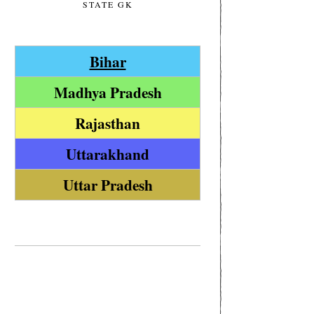
STATE GK
Bihar
Madhya Pradesh
Rajasthan
Uttarakhand
Uttar Pradesh