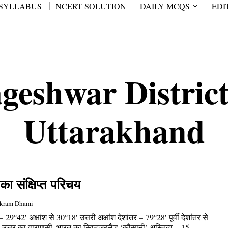
SYLLABUS
NCERT SOLUTION
DAILY MCQS
EDI
geshwar District
Uttarakhand
 संक्षिप्त परिचय
ikram Dhami
29°42′ अक्षांश से 30°18′ उत्तरी अक्षांश देशांतर – 79°28′ पूर्वी देशांतर से
री, उत्तर का वाराणसी, भारत का स्विट्ज़रलैंड ‘कौसानी’ अस्तित्व – 15