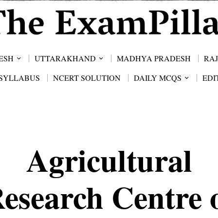
ESH
UTTARAKHAND
MADHYA PRADESH
RA
SYLLABUS
NCERT SOLUTION
DAILY MCQS
EDI
Agricultural
esearch Centre 