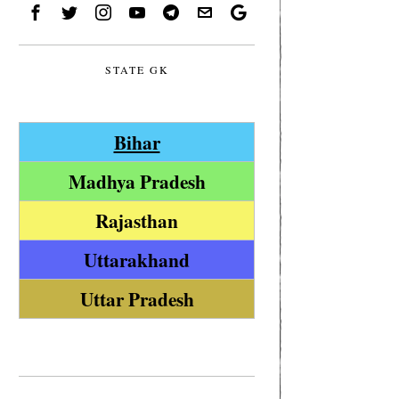
STATE GK
Bihar
Madhya Pradesh
Rajasthan
Uttarakhand
Uttar Pradesh