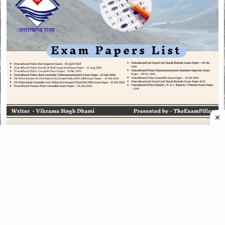
CATEGORIES
CATEGORIES
©
2026
All rights reserved. Powered by
The ExamPillar
.