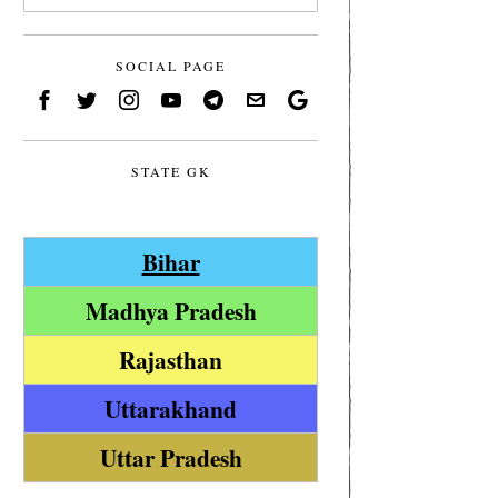
SOCIAL PAGE
STATE GK
Bihar
Madhya Pradesh
Rajasthan
Uttarakhand
Uttar Pradesh